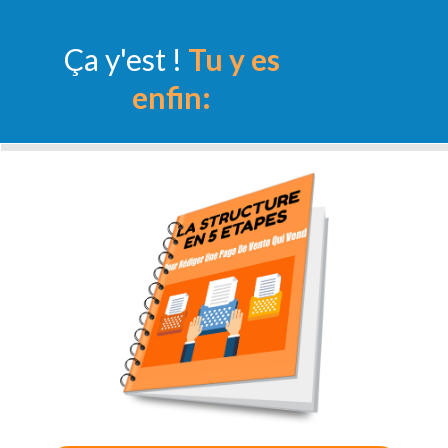
Ça y'est !
Tu y es
enfin: